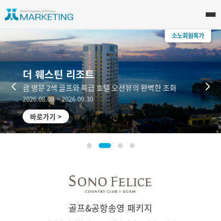
소노회원특가
더 웨스틴 리조트
괌 명문 2색 골프와 특급 호텔 오션뷰의 완벽한 조화
‹
›
2026.08.09 ~ 2026.09.30
바로가기 >
골프&공항송영 패키지