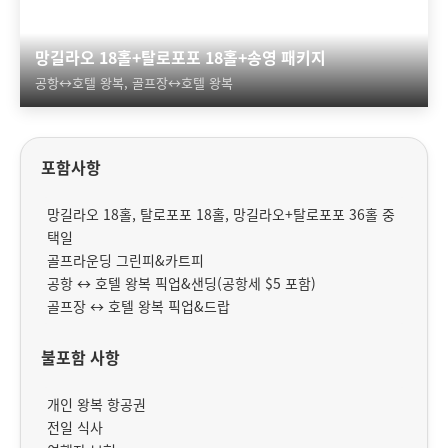
망길라오 18홀+탈로포포 18홀+송영 패키지
공항↔호텔 왕복, 골프장↔호텔 왕복
포함사항
망길라오 18홀, 탈로포포 18홀, 망길라오+탈로포포 36홀 중
택일
골프라운딩 그린피&카트피
공항 ↔ 호텔 왕복 픽업&샌딩(공항세 $5 포함)
골프장 ↔ 호텔 왕복 픽업&드랍
불포함 사항
개인 왕복 항공권
전일 식사