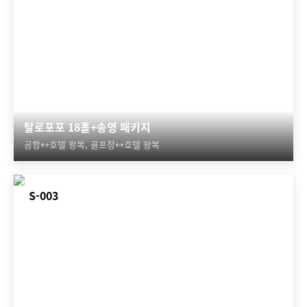
탈로포포 18홀+송영 패키지
공항↔호텔 왕복, 골프장↔호텔 왕복
S-003