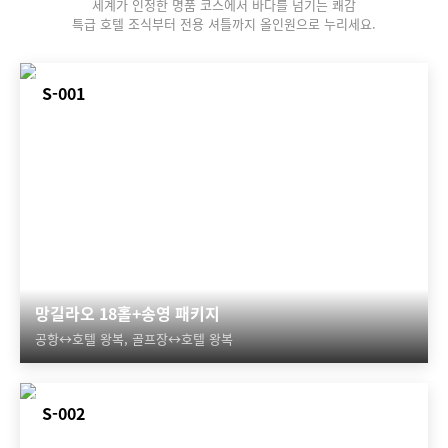
세계가 인정한 명품 코스에서 바다를 넘기는 쾌감
특급 호텔 조식부터 전용 셔틀까지 올인원으로 누리세요.
S-001
망길라오 18홀+송영 패키지
공항↔호텔 왕복, 골프장↔호텔 왕복
S-002